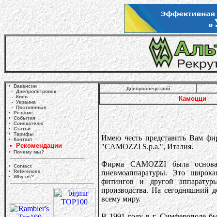
• Вакансии
Днепроспецстрой
- Днепропетровск
- Киев
Камоцци
- Украина
- Постоянные
• Резюме
• События
• Соискателю
• Статьи
• Тарифы
Имею честь представить Вам фи
• Контакт
• Рекомендации
"CAMOZZI S.p.a.", Италия.
• Почему мы?
Фирма CAMOZZI была основа
• Contact
• References
пневмоаппаратуры. Это широкая
• Why us?
фитингов и другой аппаратур
производства. На сегодняшний 
всему миру.
В 1991 году в г. Симферополе б